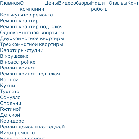
Главная
О
Цены
Видеообзоры
Наши
Отзывы
Конт
компании
работы
Калькулятор ремонта
Ремонт квартир
Ремонт квартир под ключ
Однокомнатной квартиры
Двухкомнатной квартиры
Трехкомнатной квартиры
Квартиры-студии
В хрущевке
В новостройке
Ремонт комнат
Ремонт комнат под ключ
Ванной
Кухни
Туалета
Санузла
Спальни
Гостиной
Детской
Коридора
Ремонт домов и коттеджей
Виды ремонта
Недорогой ремонт