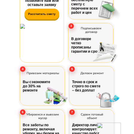
бесплатную
позвоните нам или
смету с
оставьте заявку
перечнем всех
работ и цен
Рассчитать смету
3
Подписываем
договор
В договоре
четко
прописаны
гарантии и сроки
4
5
Привозим материалы
Делаем ремонт
Вы сэкономите
Точно в срок и
до 30% на
строго по смете
ремонте
– без доплат
6
7
Убираемся и вывозим
Сдаем готовый
мусор
объект
Все заботы по
Директор лично
ремонту, включая
контролирует
уборку, мы берем на
качество работ