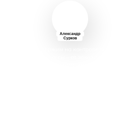
Александр
Сурков
Мы держим на контроле все
процессы – от заказа и
доставки материалов на
место с контролем качества
до уборки помещений после
ремонта.