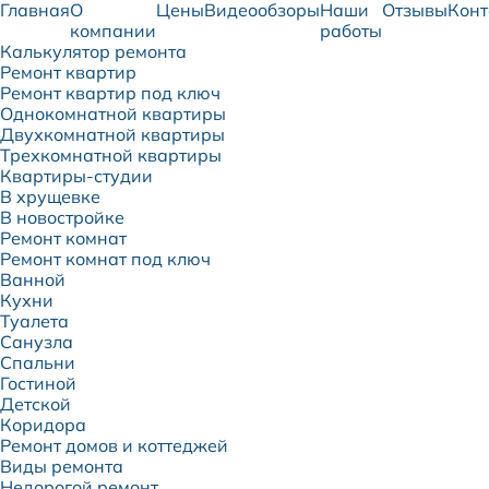
Главная
О
Цены
Видеообзоры
Наши
Отзывы
Конт
компании
работы
Калькулятор ремонта
Ремонт квартир
Ремонт квартир под ключ
Однокомнатной квартиры
Двухкомнатной квартиры
Трехкомнатной квартиры
Квартиры-студии
В хрущевке
В новостройке
Ремонт комнат
Ремонт комнат под ключ
Ванной
Кухни
Туалета
Санузла
Спальни
Гостиной
Детской
Коридора
Ремонт домов и коттеджей
Виды ремонта
Недорогой ремонт