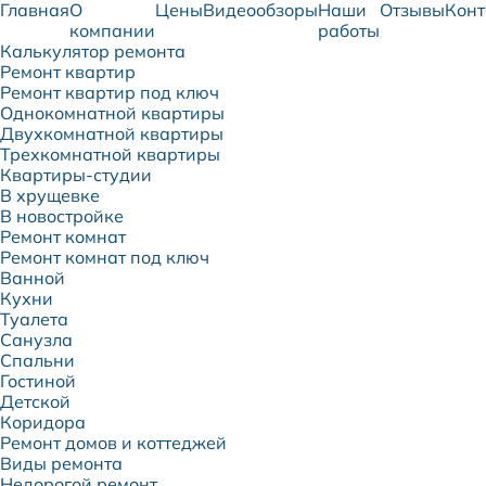
Главная
О
Цены
Видеообзоры
Наши
Отзывы
Конт
компании
работы
Калькулятор ремонта
Ремонт квартир
Ремонт квартир под ключ
Однокомнатной квартиры
Двухкомнатной квартиры
Трехкомнатной квартиры
Квартиры-студии
В хрущевке
В новостройке
Ремонт комнат
Ремонт комнат под ключ
Ванной
Кухни
Туалета
Санузла
Спальни
Гостиной
Детской
Коридора
Ремонт домов и коттеджей
Виды ремонта
Недорогой ремонт