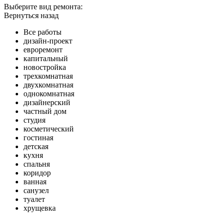
Выберите вид ремонта:
Вернуться назад
Все работы
дизайн-проект
евроремонт
капитальный
новостройка
трехкомнатная
двухкомнатная
однокомнатная
дизайнерский
частный дом
студия
косметический
гостиная
детская
кухня
спальня
коридор
ванная
санузел
туалет
хрущевка