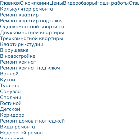
Главная
О компании
Цены
Видеообзоры
Наши работы
Отз
Калькулятор ремонта
Ремонт квартир
Ремонт квартир под ключ
Однокомнатной квартиры
Двухкомнатной квартиры
Трехкомнатной квартиры
Квартиры-студии
В хрущевке
В новостройке
Ремонт комнат
Ремонт комнат под ключ
Ванной
Кухни
Туалета
Санузла
Спальни
Гостиной
Детской
Коридора
Ремонт домов и коттеджей
Виды ремонта
Недорогой ремонт
Черновой