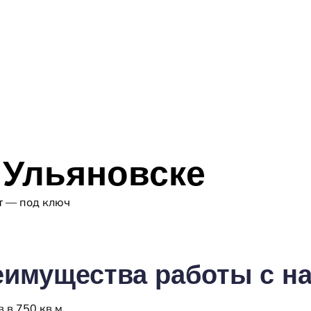
 Ульяновске
т — под ключ
еимущества
работы с н
 в 750 кв.м.