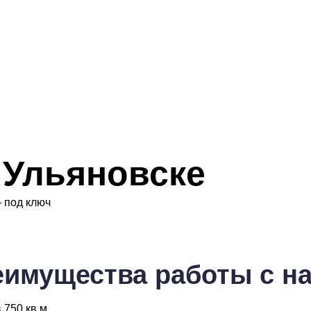
 Ульяновске
 под ключ
еимущества
работы с н
 750 кв.м.