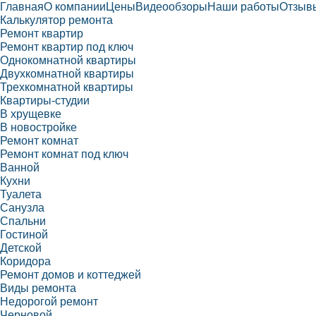
Главная
О компании
Цены
Видеообзоры
Наши работы
Отзыв
Калькулятор ремонта
Ремонт квартир
Ремонт квартир под ключ
Однокомнатной квартиры
Двухкомнатной квартиры
Трехкомнатной квартиры
Квартиры-студии
В хрущевке
В новостройке
Ремонт комнат
Ремонт комнат под ключ
Ванной
Кухни
Туалета
Санузла
Спальни
Гостиной
Детской
Коридора
Ремонт домов и коттеджей
Виды ремонта
Недорогой ремонт
Черновой