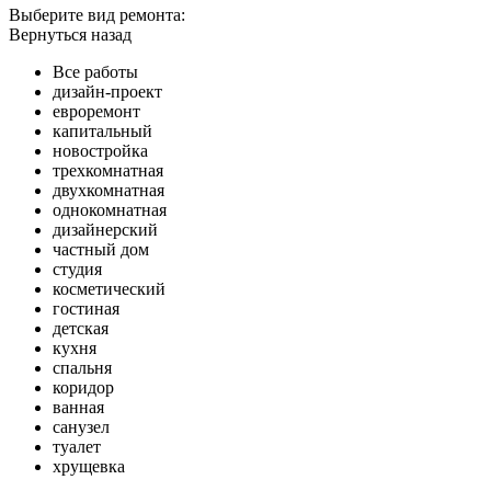
Выберите вид ремонта:
Вернуться назад
Все работы
дизайн-проект
евроремонт
капитальный
новостройка
трехкомнатная
двухкомнатная
однокомнатная
дизайнерский
частный дом
студия
косметический
гостиная
детская
кухня
спальня
коридор
ванная
санузел
туалет
хрущевка