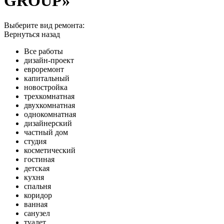
GROUP»
Выберите вид ремонта:
Вернуться назад
Все работы
дизайн-проект
евроремонт
капитальный
новостройка
трехкомнатная
двухкомнатная
однокомнатная
дизайнерский
частный дом
студия
косметический
гостиная
детская
кухня
спальня
коридор
ванная
санузел
туалет