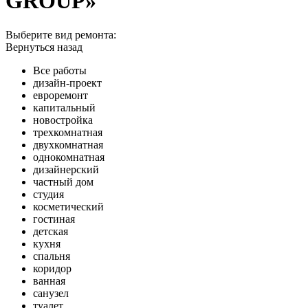
GROUP»
Выберите вид ремонта:
Вернуться назад
Все работы
дизайн-проект
евроремонт
капитальный
новостройка
трехкомнатная
двухкомнатная
однокомнатная
дизайнерский
частный дом
студия
косметический
гостиная
детская
кухня
спальня
коридор
ванная
санузел
туалет